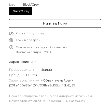
Цвет
—
Black/Grey
Black/Grey
Купить в 1 клик
Рассчитать доставку
Хочу в подарок
Самовывоз сегодня - бесплатно
Доставка завтра - 390 ₽
Характеристики
Производитель
—
Италия
Бренд
—
FORMA
Характеристики
—
<Объект не найден>
(201:a406a85e4554d19311ee8cf55bcf45b4), 39
Цена действительна только для интернет-магазина и
может отличаться от цен в розничных магазинах