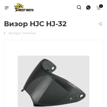
0
Визор HJC HJ-32
Визоры, пинлоки