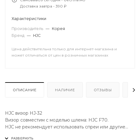
Доставка завтра - 390 ₽
Характеристики
Производитель
—
Корея
Бренд
—
HJC
Цена действительна только для интернет-магазина и
может отличаться от цен в розничных магазинах
ОПИСАНИЕ
НАЛИЧИЕ
ОТЗЫВЫ
КАК
HJC визор HJ-32
Визор совместим с моделью шлема: HJC F70.
HJC не рекомендует использовать спреи или другие
химические вещества для очистки визора.