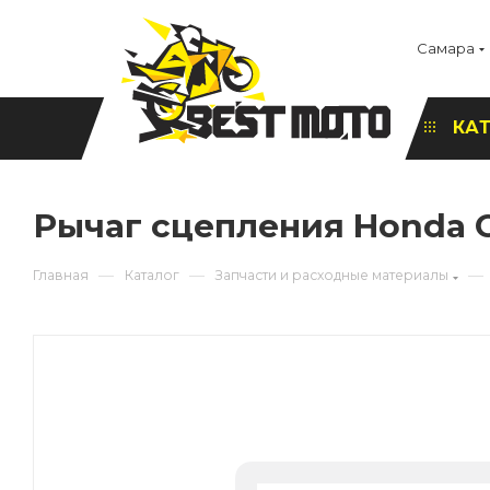
Самара
КА
Рычаг сцепления Honda C
—
—
—
Главная
Каталог
Запчасти и расходные материалы