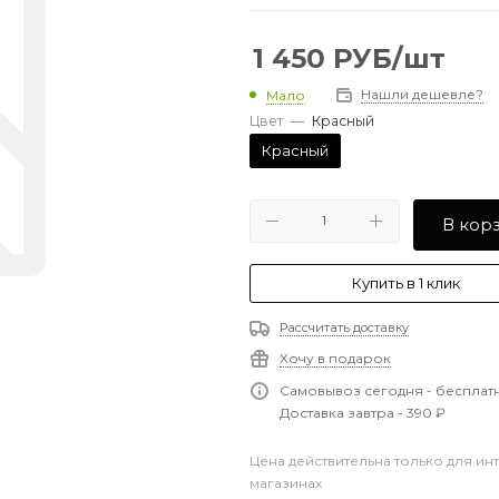
1 450
РУБ
/шт
Нашли дешевле?
Мало
Цвет
—
Красный
Красный
В кор
Купить в 1 клик
Рассчитать доставку
Хочу в подарок
Самовывоз сегодня - бесплат
Доставка завтра - 390 ₽
Цена действительна только для ин
магазинах