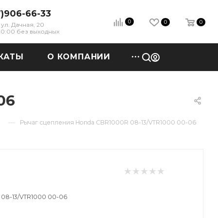
7)906-66-33
0
0
0
ул. Дачная, 20
 20:00 без выходных
КАТЫ
О КОМПАНИИ
06
—
Рычаг сцепления Honda CBR1000R 08-13/VTR1000 00-06
 08-13/VTR1000 00-06