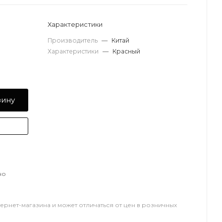
Характеристики
Производитель
—
Китай
Характеристики
—
Красный
зину
но
тернет-магазина и может отличаться от цен в розничных