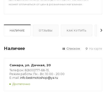
может отличаться от цен в розничных магазинах
НАЛИЧИЕ
ОТЗЫВЫ
КАК КУПИТЬ
ОП
Наличие
Списком
На карте
Самара, ул. Дачная, 20
Телефон: 8(800)777-68-13,
Режим работы: Пн - Вс: 10.00 - 20.00
E-mail:
info.bestmotoshop@ya.ru
Достаточно