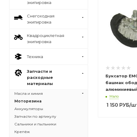
экипировка
Снегоходная
экипировка
Квадроциклетная
экипировка
Техника
Запчасти и
Буксатор EM
расходные
башмак обо
материалы
алюминиевый 
Масла и химия
Мало
Моторезина
1 150
РУБ
/ш
Аккумуляторы
Запчасти по артикулу
Сальники и пыльники
Крепёж