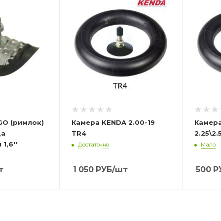
GO (римлок)
Камера KENDA 2.00-19
Камера
да
TR4
2.25\2.
1,6''
Достаточно
Мало
т
1 050
РУБ
/шт
500
Р