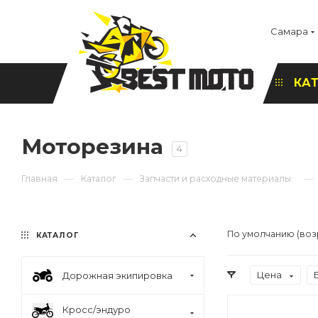
Самара
КА
Моторезина
4
—
—
—
Главная
Каталог
Запчасти и расходные материалы
По умолчанию (воз
КАТАЛОГ
Цена
Дорожная экипировка
Кросс/эндуро