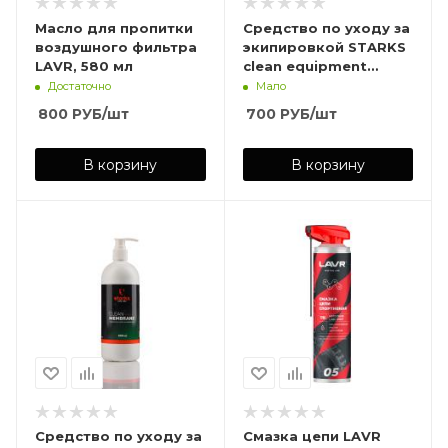
Масло для пропитки
Средство по уходу за
воздушного фильтра
экипировкой STARKS
LAVR, 580 мл
clean equipment
500мл
Достаточно
Мало
800
РУБ
/шт
700
РУБ
/шт
В корзину
В корзину
Средство по уходу за
Смазка цепи LAVR