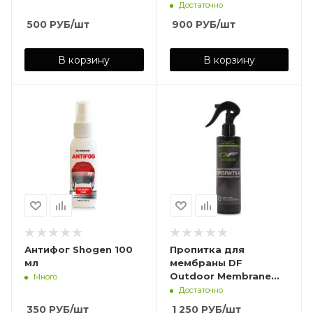
400мл
Достаточно
500
РУБ
/шт
900
РУБ
/шт
В корзину
В корзину
Антифог Shogen 100
Пропитка для
мл
мембраны DF
Outdoor Membrane
Много
250 мл
Достаточно
350
РУБ
/шт
1 250
РУБ
/шт