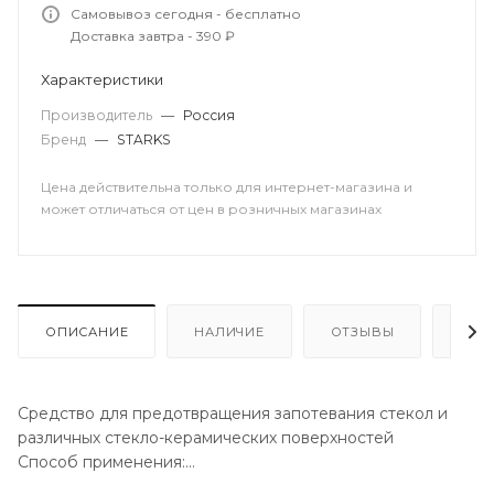
Самовывоз сегодня - бесплатно
Доставка завтра - 390 ₽
Характеристики
Производитель
—
Россия
Бренд
—
STARKS
Цена действительна только для интернет-магазина и
может отличаться от цен в розничных магазинах
ОПИСАНИЕ
НАЛИЧИЕ
ОТЗЫВЫ
КАК
Средство для предотвращения запотевания стекол и
различных стекло-керамических поверхностей
Способ применения:
Очистить стекло с помощью моющего средства или