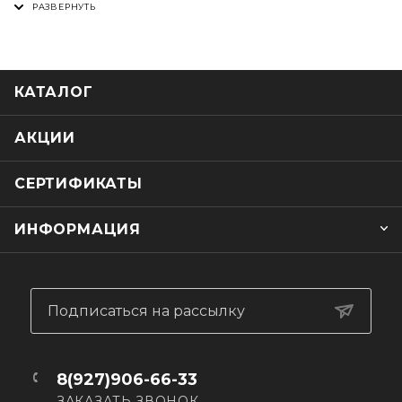
очистителя визора STARKS clean visor
Распылить средство на стекло и равномерно
распределить по поверхности с помощью сухого чистого
бумажного полотенца или микрофибры
КАТАЛОГ
АКЦИИ
СЕРТИФИКАТЫ
ИНФОРМАЦИЯ
Подписаться на рассылку
8(927)906-66-33
ЗАКАЗАТЬ ЗВОНОК