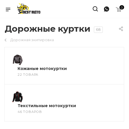
0
Дорожные куртки
68
Дорожная экипировка
Кожаные мотокуртки
22 ТОВАРА
Текстильные мотокуртки
46 ТОВАРОВ