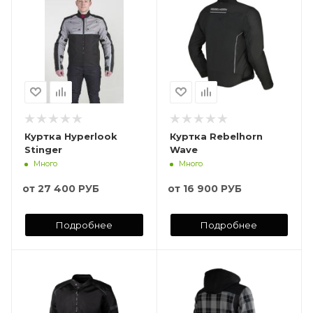
Куртка Hyperlook
Куртка Rebelhorn
Stinger
Wave
Много
Много
от
27 400 РУБ
от
16 900 РУБ
Подробнее
Подробнее