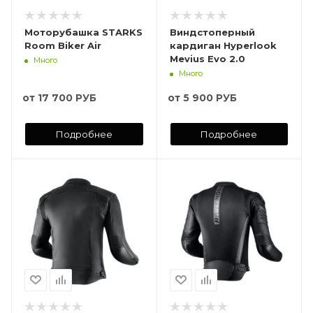
Моторубашка STARKS
Виндстоперный
Room Biker Air
кардиган Hyperlook
Mevius Evo 2.0
Много
Много
от
17 700 РУБ
от
5 900 РУБ
Подробнее
Подробнее