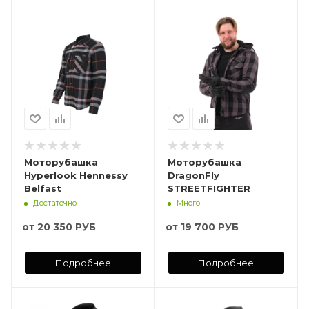
Моторубашка
Моторубашка
Hyperlook Hennessy
DragonFly
Belfast
STREETFIGHTER
Достаточно
Много
от
20 350 РУБ
от
19 700 РУБ
Подробнее
Подробнее