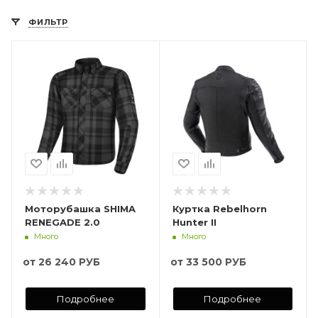
ФИЛЬТР
Моторубашка SHIMA
Куртка Rebelhorn
RENEGADE 2.0
Hunter II
Много
Много
от
26 240 РУБ
от
33 500 РУБ
Подробнее
Подробнее