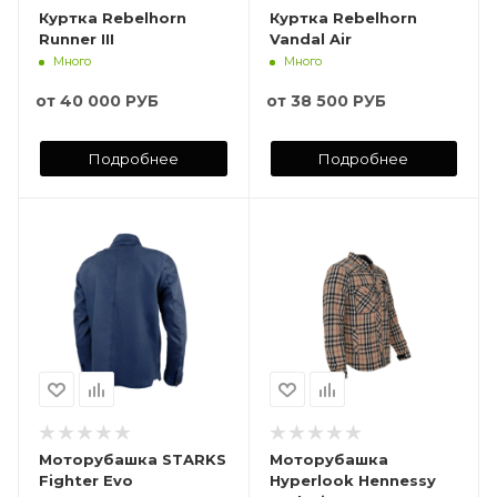
Куртка Rebelhorn
Куртка Rebelhorn
Runner III
Vandal Air
Много
Много
от
40 000 РУБ
от
38 500 РУБ
Подробнее
Подробнее
Моторубашка STARKS
Моторубашка
Fighter Evo
Hyperlook Hennessy