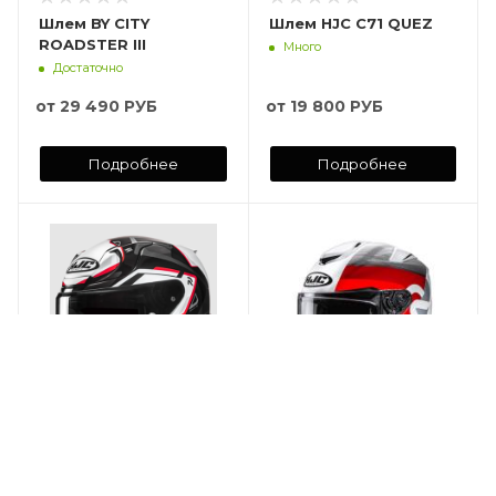
Шлем BY CITY
Шлем HJC C71 QUEZ
ROADSTER III
Много
Достаточно
от
29 490 РУБ
от
19 800 РУБ
Подробнее
Подробнее
Шлем HJC RPHA 12
Шлем HJC RPHA 72
BRELS
PHYTA