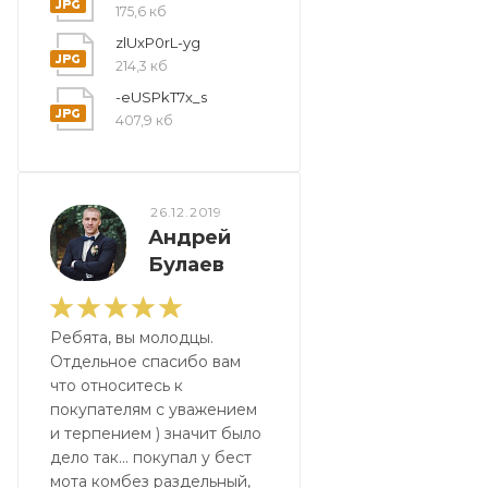
175,6 кб
zlUxP0rL-yg
214,3 кб
-eUSPkT7x_s
407,9 кб
26.12.2019
Андрей
Булаев
Ребята, вы молодцы.
Отдельное спасибо вам
что относитесь к
покупателям с уважением
и терпением ) значит было
дело так... покупал у бест
мота комбез раздельный,