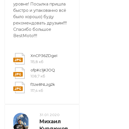
уровне! Посылка пришла
быстро и упакованно всё
было хорошо) буду
рекомендовать друзьям!!!!
Спасибо большое
BestMoto!!!!
XnCP36ZDgeI
115,8 кб
ofpKc1jKJOQ
108,7 кб
f3ze8NLzg2k
117,4 кб
31.01.2020
Михаил
Курдюков