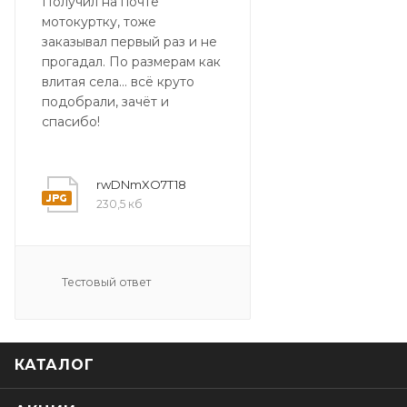
Получил на почте
мотокуртку, тоже
заказывал первый раз и не
прогадал. По размерам как
влитая села... всё круто
подобрали, зачёт и
спасибо!
rwDNmXO7T18
230,5 кб
Тестовый ответ
КАТАЛОГ