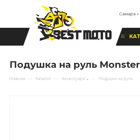
Самара
КА
Подушка на руль Monster
—
—
—
Главная
Каталог
Аксессуары
Подушки на руль