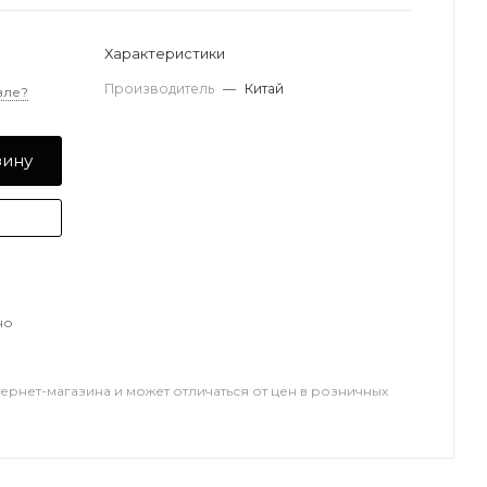
Характеристики
Производитель
—
Китай
вле?
зину
но
тернет-магазина и может отличаться от цен в розничных