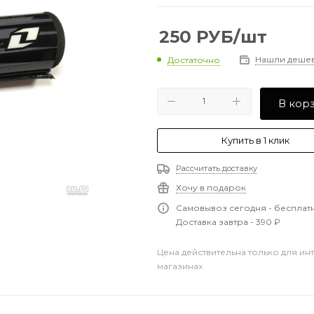
250
РУБ
/шт
Нашли деше
Достаточно
В кор
Купить в 1 клик
Рассчитать доставку
Хочу в подарок
Самовывоз сегодня - бесплат
Доставка завтра - 390 ₽
Цена действительна только для ин
магазинах