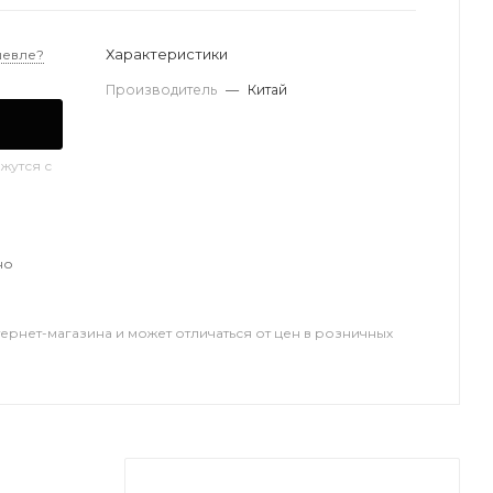
Характеристики
шевле?
Производитель
—
Китай
жутся с
но
тернет-магазина и может отличаться от цен в розничных