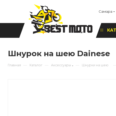
Самара
КА
Шнурок на шею Dainese
—
—
—
Главная
Каталог
Аксессуары
Шнурки на шею