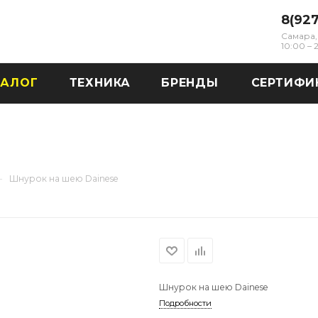
8(92
Самара, 
10:00 –
ТАЛОГ
ТЕХНИКА
БРЕНДЫ
СЕРТИФИ
—
Шнурок на шею Dainese
Шнурок на шею Dainese
Подробности