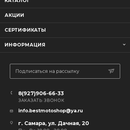
КАТАЛОГ
• Подкладка из дышащего сетчатого материала
• Лодыжка защищена вставкой из TPU материала
АКЦИИ
• Подкладка из мягкого полимерного материала с
памятью
СЕРТИФИКАТЫ
• Противоударная стелька двойной плотности EVA
• Гибкая антибактериальная, сменная стелька с системой
ИНФОРМАЦИЯ
A.P.S. (система воздушного насоса, прогоняющего
воздух сквозь стельку во время движения)
Подписаться на рассылку
8(927)906-66-33
ЗАКАЗАТЬ ЗВОНОК
info.bestmotoshop@ya.ru
г. Самара, ул. Дачная, 20