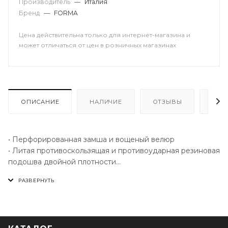
Производитель
—
Италия
Бренд
—
FORMA
Цена действительна только для интернет-магазина и
может отличаться от цен в розничных магазинах
ОПИСАНИЕ
НАЛИЧИЕ
ОТЗЫВЫ
КАК
• Перфорированная замша и вощеный велюр
• Литая противоскользящая и противоударная резиновая
подошва двойной плотности
• Язычок ботинка выполнен из перфорированной замши
• Проушины шнурков усилены металлическими
накладками
• Дополнительную яркость ботинкам придают
флуоресцентные шнурки