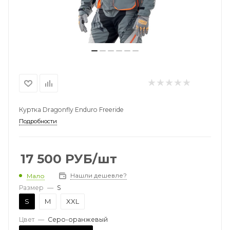
Куртка Dragonfly Enduro Freeride
Подробности
17 500
РУБ
/шт
Нашли дешевле?
Мало
Размер
—
S
S
M
XXL
Цвет
—
Серо-оранжевый