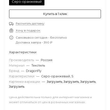
Серо-оранжевый
Купить в 1 клик
Рассчитать доставку
Хочу в подарок
Самовывоз сегодня - бесплатно
Доставка завтра - 390 ₽
Характеристики
Производитель
—
Россия
Материал
—
Текстиль
Бренд
—
DragonFly
Характеристики
—
Серо-оранжевый, S
Картинки вариации
—
Загрузить
,
Загрузить
,
Загрузить
,
Загрузить
Цена действительна только для интернет-магазина и
может отличаться от цен в розничных магазинах