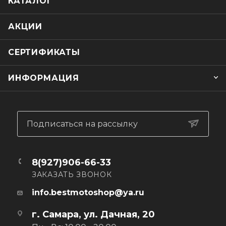
КАТАЛОГ
которые вы получите с этими практичными перчатками с
очень разумной ценой.
АКЦИИ
Внешний материал: натуральная кожа, замша,
светоотражатели 3M®
СЕРТИФИКАТЫ
Внутренний материал: хлопок, утеплитель Polartec®
Защита: : вставки из амортизирующей пены
ИНФОРМАЦИЯ
Подписаться на рассылку
8(927)906-66-33
ЗАКАЗАТЬ ЗВОНОК
info.bestmotoshop@ya.ru
г. Самара, ул. Дачная, 20