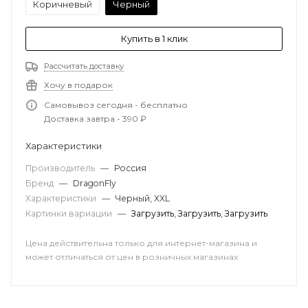
Коричневый
Черный
Купить в 1 клик
Рассчитать доставку
Хочу в подарок
Самовывоз сегодня - бесплатно
Доставка завтра - 390 ₽
Характеристики
Производитель
—
Россия
Бренд
—
DragonFly
Характеристики
—
Черный, XXL
Картинки вариации
—
Загрузить
,
Загрузить
,
Загрузить
Цена действительна только для интернет-магазина и
может отличаться от цен в розничных магазинах