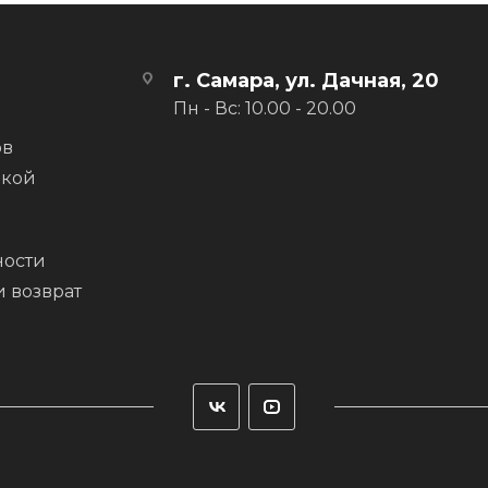
о, чтобы вы получили максимум удовольствия на мотоцикле!
г. Самара, ул. Дачная, 20
тика
Пн - Вс: 10.00 - 20.00
ов
 PLUS
вкой
АТОК
ости
и возврат