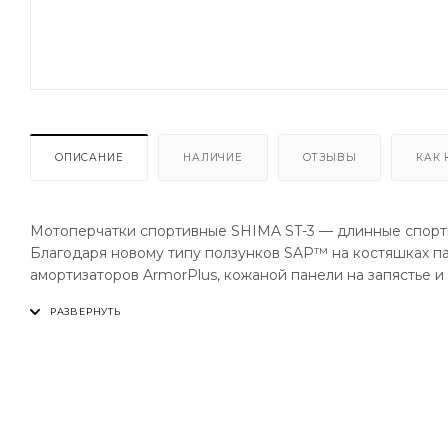
ОПИСАНИЕ
НАЛИЧИЕ
ОТЗЫВЫ
КАК 
Мотоперчатки спортивные SHIMA ST-3 — длинные спорт
Благодаря новому типу ползунков SAP™ на костяшках па
амортизаторов ArmorPlus, кожаной панели на запястье и
защищают ключевые области от повреждений во время с
более прочными и устойчивыми к истиранию и разрывам
изготовлен из дышащей перфорированной кожи и имеет
3D, предварительно изогнутые пальцы и улучшенная эр
двух колесах. Силиконовые вставки на ладони улучшают 
только высококачественные материалы.