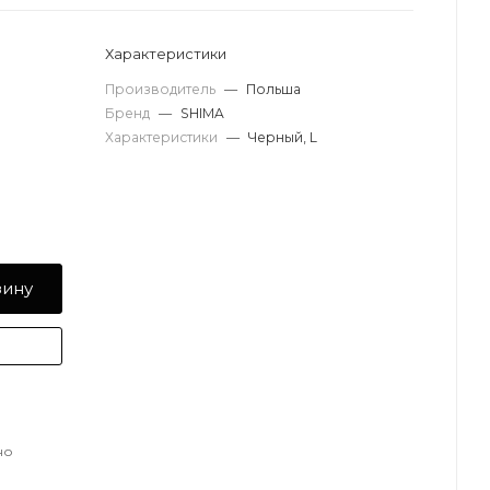
Характеристики
Производитель
—
Польша
Бренд
—
SHIMA
Характеристики
—
Черный, L
зину
но