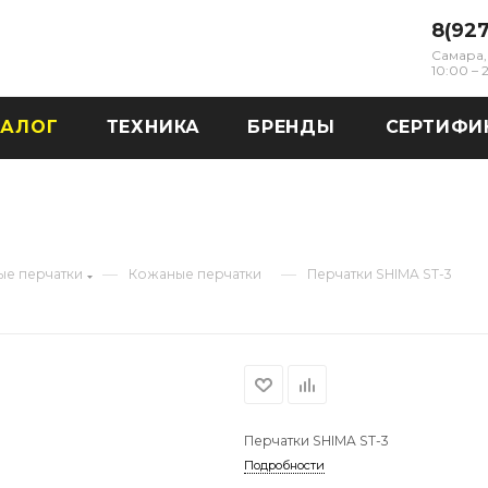
8(92
Самара, 
10:00 –
ТАЛОГ
ТЕХНИКА
БРЕНДЫ
СЕРТИФИ
—
—
е перчатки
Кожаные перчатки
Перчатки SHIMA ST-3
Перчатки SHIMA ST-3
Подробности