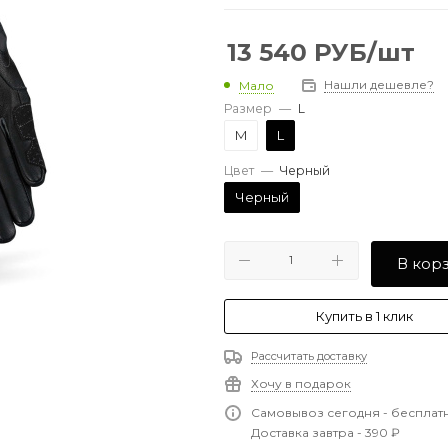
13 540
РУБ
/шт
Нашли дешевле?
Мало
Размер
—
L
M
L
Цвет
—
Черный
Черный
В кор
Купить в 1 клик
Рассчитать доставку
Хочу в подарок
Самовывоз сегодня - бесплат
Доставка завтра - 390 ₽