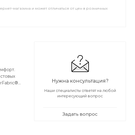
тернет-магазина и может отличаться от цен в розничных
омфорт.
астовых
Нужна консультация?
rFabric®
3 еще
Наши специалисты ответят на любой
3
интересующий вопрос
 Grip+™
де на
Задать вопрос
ются