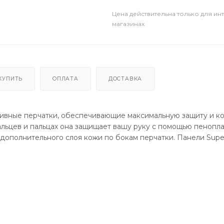
Цена действительна только для ин
магазинах
КУПИТЬ
ОПЛАТА
ДОСТАВКА
ивные перчатки, обеспечивающие максимальную защиту и к
льцев и пальцах она защищает вашу руку с помощью пенопл
 дополнительного слоя кожи по бокам перчатки. Панели Supe
кольжения по неровной поверхности и делают перчатки ST-
. Застежка V-Lock™ — эргономичное и удобное решение. ST-
 перфорацию между пальцами. Конструкция большого пальца
гономика обеспечивают идеальную посадку и комфорт при ез
хват и позволяют легче и точнее управлять ручкой. Использу