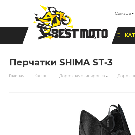
Самара
КА
Перчатки SHIMA ST-3
—
—
—
Главная
Каталог
Дорожная экипировка
Дорожны