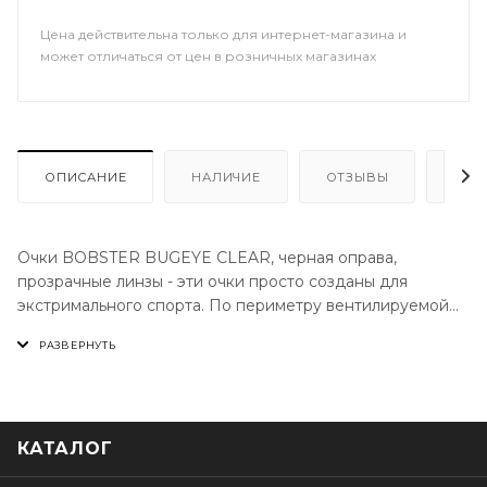
Цена действительна только для интернет-магазина и
может отличаться от цен в розничных магазинах
ОПИСАНИЕ
НАЛИЧИЕ
ОТЗЫВЫ
КАК
Очки BOBSTER BUGEYE CLEAR, черная оправа,
прозрачные линзы - эти очки просто созданы для
экстримального спорта. По периметру вентилируемой
гибкой оправы у них предусмотрен уплотнитель,
который служит для поглощения пота и обеспечивает
дополнительную защиту вашего лица. Линзы
изготовлены из поликарбоната и достаточно устойчивы
к ударам. «BUGEYE GOGGLE» - изящные и удобные для
КАТАЛОГ
эксплуатации со шлемом.