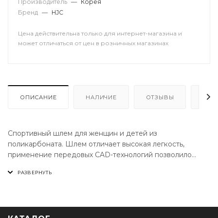
Производитель
—
Корея
Бренд
—
HJC
Цена действительна только для интернет-магазина и
может отличаться от цен в розничных магазинах
ОПИСАНИЕ
НАЛИЧИЕ
ОТЗЫВЫ
КАК
Спортивный шлем для женщин и детей из
поликарбоната. Шлем отличает высокая легкость,
применение передовых CAD-технологий позволило
сделать максимально комфортной и удобной для
пилота.