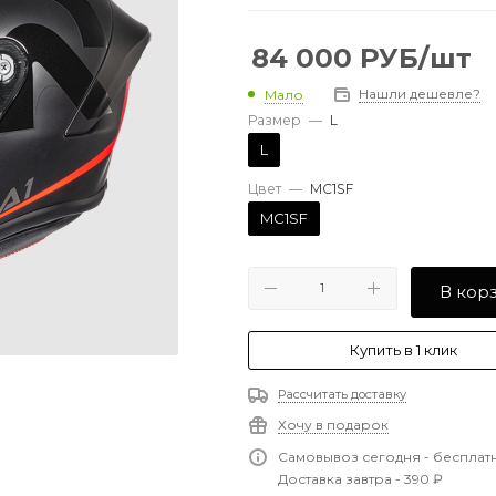
84 000
РУБ
/шт
Нашли дешевле?
Мало
Размер
—
L
L
Цвет
—
MC1SF
MC1SF
В кор
Купить в 1 клик
Рассчитать доставку
Хочу в подарок
Самовывоз сегодня - бесплат
Доставка завтра - 390 ₽