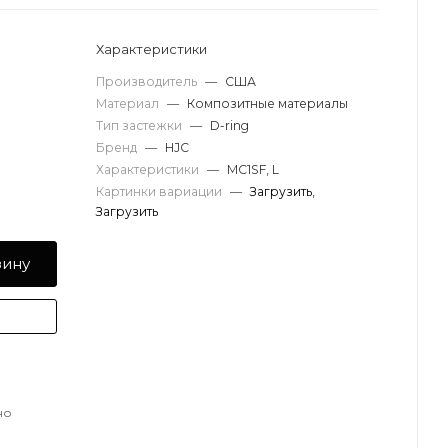
Характеристики
Производитель
—
США
Материал
—
Композитные материалы
Тип застежки
—
D-ring
Бренд
—
HJC
Характеристики
—
MC1SF, L
Картинки вариации
—
Загрузить
,
Загрузить
зину
но