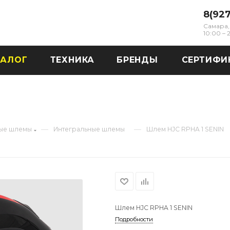
8(92
Самара, 
10:00 –
ТАЛОГ
ТЕХНИКА
БРЕНДЫ
СЕРТИФИ
—
—
ые шлемы
Интегральные шлемы
Шлем HJC RPHA 1 SENIN
Шлем HJC RPHA 1 SENIN
Подробности