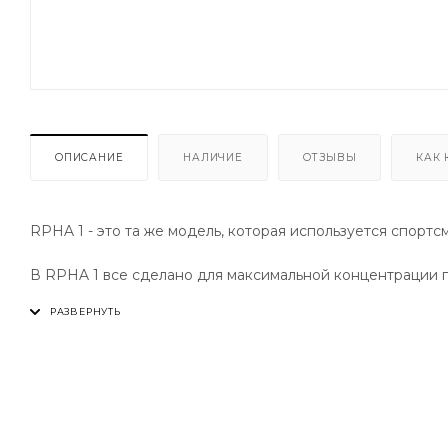
ОПИСАНИЕ
НАЛИЧИЕ
ОТЗЫВЫ
КАК 
RPHA 1 - это та же модель, которая используется спортс
В RPHA 1 все сделано для максимальной концентрации п
аэродинамический профиль и стабильность на высокой с
Шлем обладаем максимальным уровнем защиты, что подт
обязательным с 2024 года для всех европейских шлемов
мировых чемпионатах.
• Premium Integrated Matrix / P.I.M Plus: армирование 
повышенную ударопрочность, больший комфорт и легко