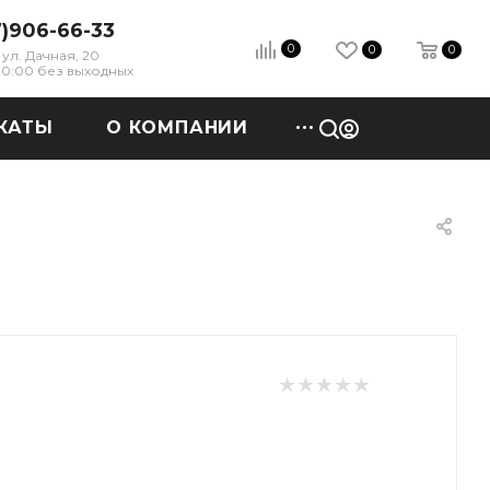
7)906-66-33
0
0
0
ул. Дачная, 20
 20:00 без выходных
КАТЫ
О КОМПАНИИ