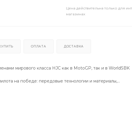
Цена действительна только для ин
магазинах
КУПИТЬ
ОПЛАТА
ДОСТАВКА
менами мирового класса HJC как в MotoGP, так и в WorldSBK
илота на победе: передовые технологии и материалы,
корости.
верждает европейский стандарт ECE 22.06, который станет
, а также омологация FIM, допускающая шлем к использован
из гибридной ткани из углеродного и углеродного стекла обес
сть шлема