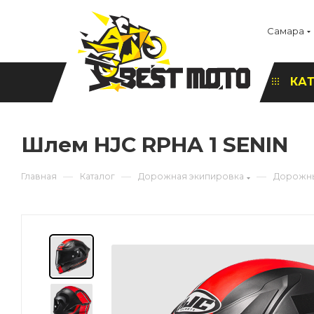
Самара
КА
Шлем HJC RPHA 1 SENIN
—
—
—
Главная
Каталог
Дорожная экипировка
Дорожн