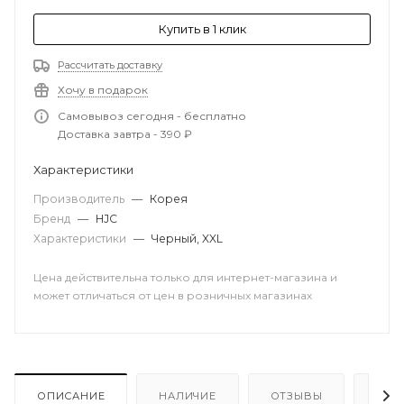
Купить в 1 клик
Рассчитать доставку
Хочу в подарок
Самовывоз сегодня - бесплатно
Доставка завтра - 390 ₽
Характеристики
Производитель
—
Корея
Бренд
—
HJC
Характеристики
—
Черный, XXL
Цена действительна только для интернет-магазина и
может отличаться от цен в розничных магазинах
ОПИСАНИЕ
НАЛИЧИЕ
ОТЗЫВЫ
КАК