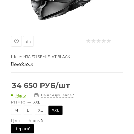
Шлем HJC F71 SEMI FLAT BLACK
Подробности
34 650
РУБ
/шт
Нашли дешевле?
Мало
Размер
—
XXL
M
L
XL
XXL
Цвет
—
Черный
Черный