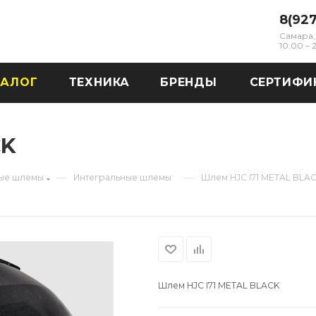
8(92
Самара, 
10:00 –
ТАЛОГ
ТЕХНИКА
БРЕНДЫ
СЕРТИФИ
CK
—
—
ые шлемы
Интегральные шлемы
Шлем HJC I71 METAL BLA
Шлем HJC I71 METAL BLACK