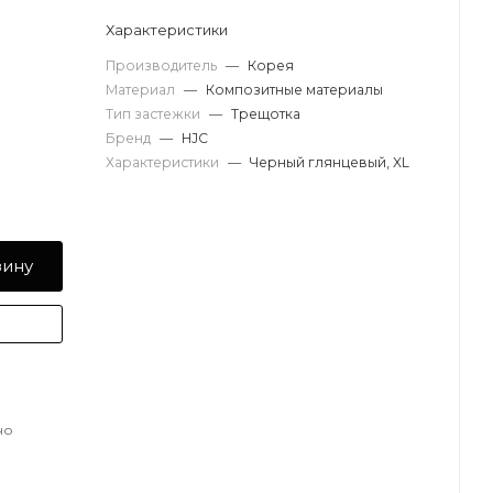
Характеристики
Производитель
—
Корея
Материал
—
Композитные материалы
Тип застежки
—
Трещотка
Бренд
—
HJC
Характеристики
—
Черный глянцевый, XL
зину
но