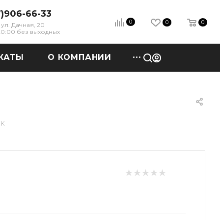
7)906-66-33
0
0
0
ул. Дачная, 20
 20:00 без выходных
КАТЫ
О КОМПАНИИ
CK