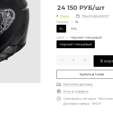
24 150
РУБ
/шт
Нашли дешевле?
Мало
Размер
—
XL
XL
XXL
Цвет
—
Черный глянцевый
Черный глянцевый
В кор
Купить в 1 клик
Рассчитать доставку
Хочу в подарок
Самовывоз сегодня - бесплат
Доставка завтра - 390 ₽