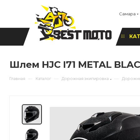
Самара
КА
Шлем HJC I71 METAL BLA
—
—
—
Главная
Каталог
Дорожная экипировка
Дорожн