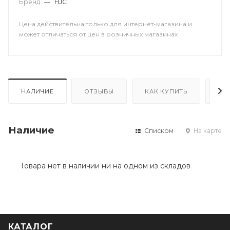
Бренд
—
HJC
Цена действительна только для интернет-магазина и
может отличаться от цен в розничных магазинах
НАЛИЧИЕ
ОТЗЫВЫ
КАК КУПИТЬ
ОП
Наличие
Списком
На карте
Товара нет в наличии ни на одном из складов
КАТАЛОГ