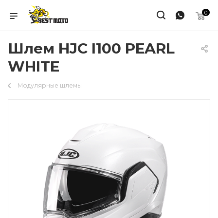
0
Шлем HJC I100 PEARL
WHITE
Модулярные шлемы