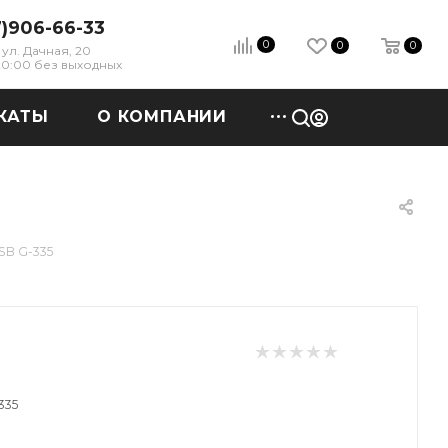
7)906-66-33
0
0
0
ул. Дачная, 20
 20:00 без выходных
КАТЫ
О КОМПАНИИ
SB G-335
335