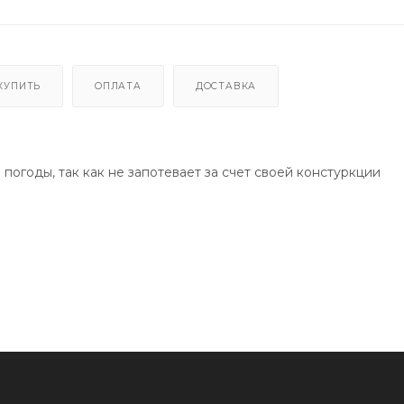
КУПИТЬ
ОПЛАТА
ДОСТАВКА
огоды, так как не запотевает за счет своей констуркции