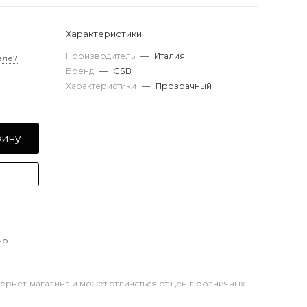
Характеристики
Производитель
—
Италия
вле?
Бренд
—
GSB
Характеристики
—
Прозрачный
зину
но
тернет-магазина и может отличаться от цен в розничных