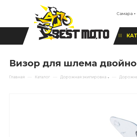
Самара
КА
Визор для шлема двойно
—
—
—
Главная
Каталог
Дорожная экипировка
Дорожн