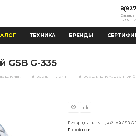
8(92
Самара, 
10:00 –
ТАЛОГ
ТЕХНИКА
БРЕНДЫ
СЕРТИФИ
й GSB G-335
—
—
ые шлемы
Визоры, пинлоки
Визор для шлема двойной G
Визор для шлема двойной GSB G-
Подробности