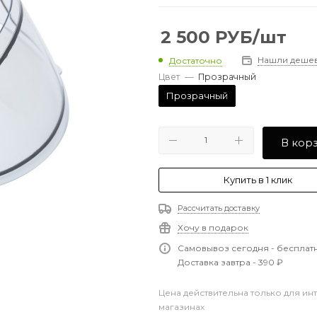
2 500
РУБ
/шт
Нашли деше
Достаточно
Цвет
—
Прозрачный
Прозрачный
В кор
Купить в 1 клик
Рассчитать доставку
Хочу в подарок
Самовывоз сегодня - бесплат
Доставка завтра - 390 ₽
Цена действительна только для ин
магазинах