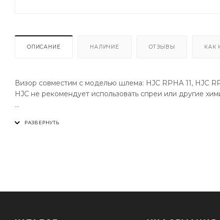
ОПИСАНИЕ
НАЛИЧИЕ
ОТЗЫВЫ
КАК 
Визор совместим с моделью шлема: HJC RPHA 11, HJC RP
HJC не рекомендует использовать спреи или другие хим
ХАРАКТЕРИСТИКИ
- Защита от царапин
- Готов к установлен Pinlock