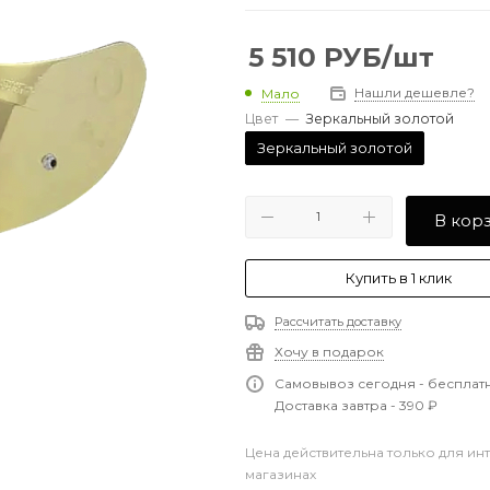
5 510
РУБ
/шт
Нашли дешевле?
Мало
Цвет
—
Зеркальный золотой
Зеркальный золотой
В кор
Купить в 1 клик
Рассчитать доставку
Хочу в подарок
Самовывоз сегодня - бесплат
Доставка завтра - 390 ₽
Цена действительна только для ин
магазинах