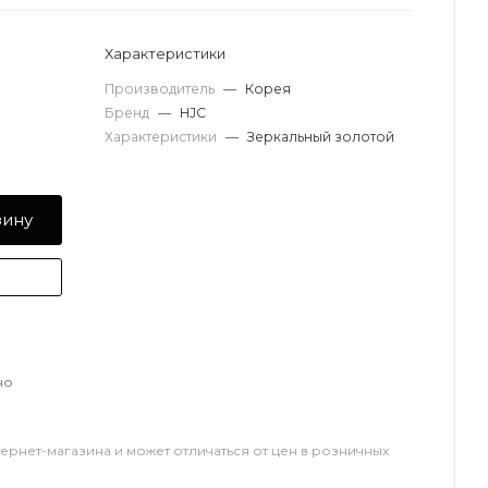
Характеристики
Производитель
—
Корея
Бренд
—
HJC
Характеристики
—
Зеркальный золотой
зину
но
тернет-магазина и может отличаться от цен в розничных