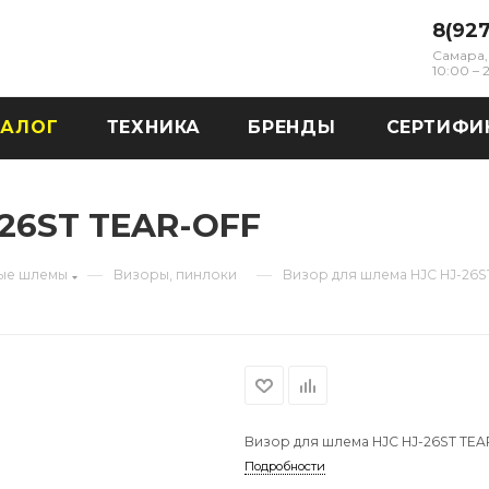
8(92
Самара, 
10:00 –
ТАЛОГ
ТЕХНИКА
БРЕНДЫ
СЕРТИФИ
-26ST TEAR-OFF
—
—
ые шлемы
Визоры, пинлоки
Визор для шлема HJC HJ-26S
Визор для шлема HJC HJ-26ST TEA
Подробности