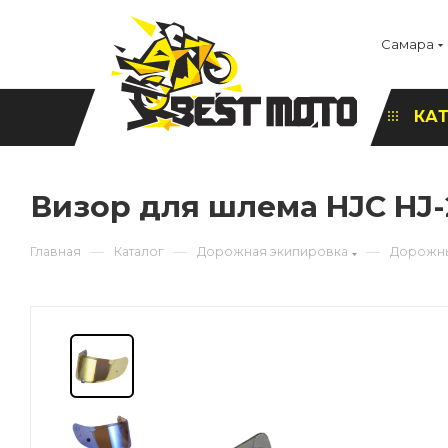
Самара
КА
Визор для шлема HJC HJ
—
—
—
Главная
Каталог
Дорожная экипировка
Дорожн