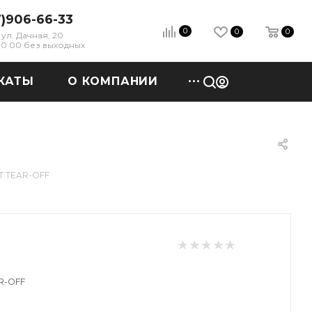
7)906-66-33
0
0
0
ул. Дачная, 20
 20:00 без выходных
КАТЫ
О КОМПАНИИ
T TEAR-OFF
R-OFF