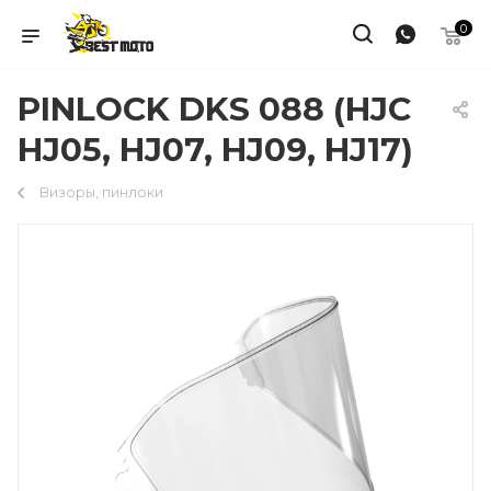
0
PINLOCK DKS 088 (HJC
HJ05, HJ07, HJ09, HJ17)
Визоры, пинлоки