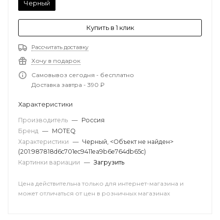
Черный
Купить в 1 клик
Рассчитать доставку
Хочу в подарок
Самовывоз сегодня - бесплатно
Доставка завтра - 390 ₽
Характеристики
Производитель
—
Россия
Бренд
—
MOTEQ
Характеристики
—
Черный, <Объект не найден>
(201:987818d6c701ec9411ea9b6e764db65c)
Картинки вариации
—
Загрузить
Цена действительна только для интернет-магазина и
может отличаться от цен в розничных магазинах