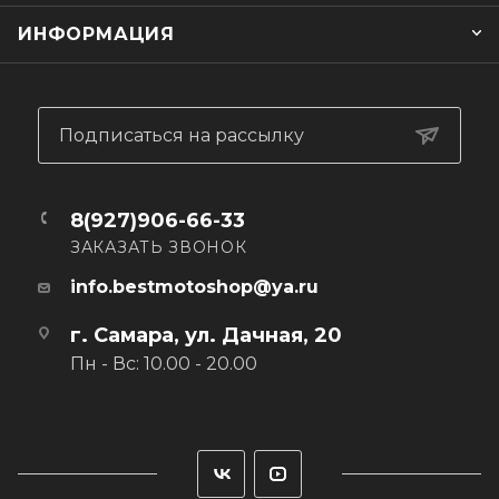
Крой: эргономичный многошовный
ИНФОРМАЦИЯ
Основная ткань: CORDURA DENIM® STRETCH
Дублирующая ткань: 3ATEX®
Защита: регулируемые по высоте защитные вставки
коленей с PU MEMORY CE LEVEL 2
Карманы: 5 карманов
Подписаться на рассылку
8(927)906-66-33
ЗАКАЗАТЬ ЗВОНОК
info.bestmotoshop@ya.ru
г. Самара, ул. Дачная, 20
Пн - Вс: 10.00 - 20.00