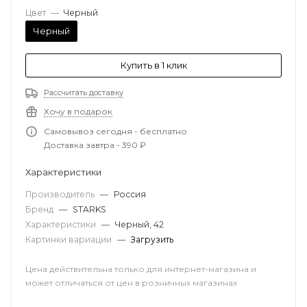
Цвет
—
Черный
Черный
Купить в 1 клик
Рассчитать доставку
Хочу в подарок
Самовывоз сегодня - бесплатно
Доставка завтра - 390 ₽
Характеристики
Производитель
—
Россия
Бренд
—
STARKS
Характеристики
—
Черный, 42
Картинки вариации
—
Загрузить
Цена действительна только для интернет-магазина и
может отличаться от цен в розничных магазинах