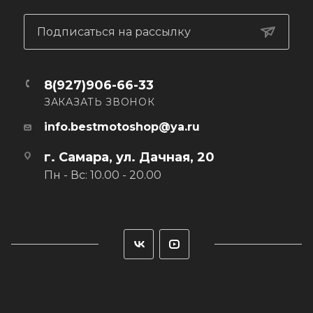
Карманы: 5 карманов
Дополнительные элементы:
- гофрированные эластичные вставки,
Подписаться на рассылку
- объёмные защипы на коленях и под коленом для
комфорта при сгибании ноги в колене,
- карманы для установки защиты бёдер
8(927)906-66-33
- световозвращающая лента внизу брючины (изнутри)
ЗАКАЗАТЬ ЗВОНОК
- вешалки под поясом внутри для удобного
вывешивания джинсов на вешалке-плечиках
info.bestmotoshop@ya.ru
г. Самара, ул. Дачная, 20
Пн - Вс: 10.00 - 20.00