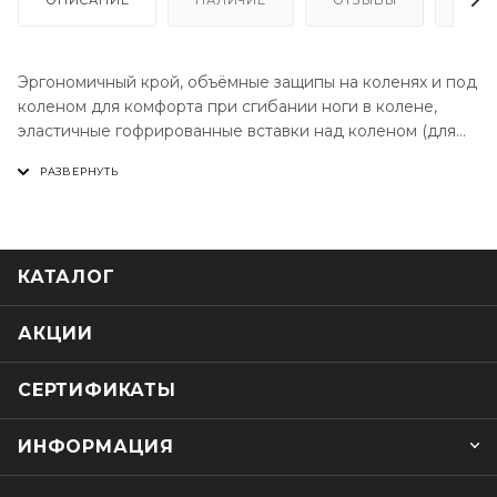
ОПИСАНИЕ
НАЛИЧИЕ
ОТЗЫВЫ
КАК
Эргономичный крой, объёмные защипы на коленях и под
коленом для комфорта при сгибании ноги в колене,
эластичные гофрированные вставки над коленом (для
максимального комфорта при сгибании колена, что
характерно для посадки на мотоцикле),
световозвращающая лента для безопасности при
движении ночью, вешалки под поясом для удобного
вывешивания джинсов на вешалке-плечиках.
КАТАЛОГ
Технические характеристики
Посадка на фигуру: REGULAR FIT (свободная посадка
по бёдрам)
АКЦИИ
Брючина: TAPERED LEG (брючина заужена к низу)
Крой: эргономичный
СЕРТИФИКАТЫ
Основная ткань: CORDURA DENIM® STRETCH
Дублирующая ткань: 3ATEX®
ИНФОРМАЦИЯ
Защита: регулируемые по высоте защитные вставки
коленей с PU MEMORY CE LEVEL 2