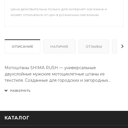
Цена действительна только для интернет-магазина и
может отличаться от цен в розничных магазинах
ОПИСАНИЕ
НАЛИЧИЕ
ОТЗЫВЫ
КАК
Мотоштаны SHIMA RUSH — универсальные
двухслойные мужские мотоциклетные штаны из
текстиля. Созданные для городских и загородных
поездок, эти брюки отлично подходят для различных
погодных условий.
КАТАЛОГ