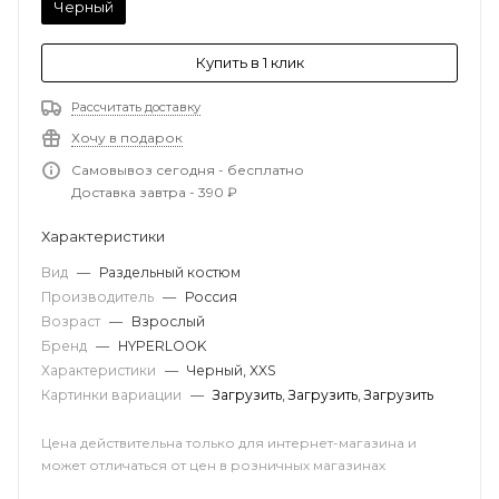
Черный
Купить в 1 клик
Рассчитать доставку
Хочу в подарок
Самовывоз сегодня - бесплатно
Доставка завтра - 390 ₽
Характеристики
Вид
—
Раздельный костюм
Производитель
—
Россия
Возраст
—
Взрослый
Бренд
—
HYPERLOOK
Характеристики
—
Черный, XXS
Картинки вариации
—
Загрузить
,
Загрузить
,
Загрузить
Цена действительна только для интернет-магазина и
может отличаться от цен в розничных магазинах