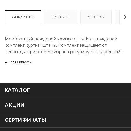
ОПИСАНИЕ
НАЛИЧИЕ
ОТЗЫВЫ
КАК
Мембранный дождевой комплект Hydro – дождевой
комплект куртка+штаны. Комплект защищает от
непогоды, при этом мембрана регулирует внутренний
микроклимат, обеспечивает циркуляцию воздуха и
выведение пара, поддерживает комфорт.
ОСНОВНОЙ МАТЕРИАЛ: Двухслойная мембранная
ткань STR Pro 10000мм водного столба/10000г/м2/24ч.
КАТАЛОГ
ДЕТАЛИ:
АКЦИИ
- Водонепроницаемая застёжка с молнией и двойным
клапаном
СЕРТИФИКАТЫ
- Капюшон складывается и убирается внутрь воротника