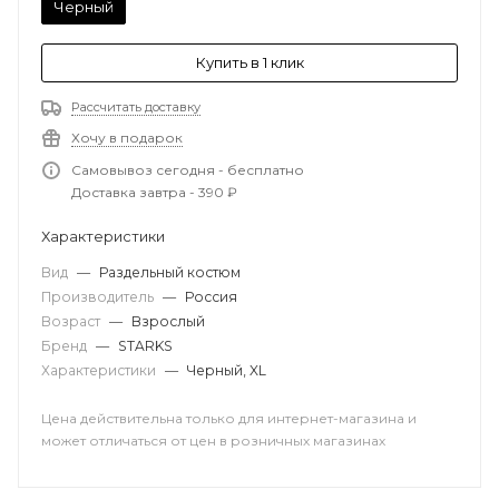
Черный
Купить в 1 клик
Рассчитать доставку
Хочу в подарок
Самовывоз сегодня - бесплатно
Доставка завтра - 390 ₽
Характеристики
Вид
—
Раздельный костюм
Производитель
—
Россия
Возраст
—
Взрослый
Бренд
—
STARKS
Характеристики
—
Черный, XL
Цена действительна только для интернет-магазина и
может отличаться от цен в розничных магазинах