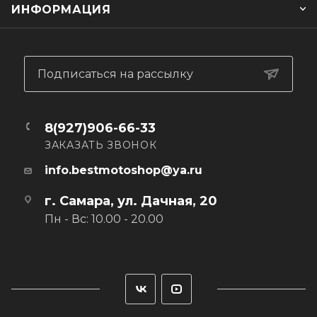
ИНФОРМАЦИЯ
- Светоотражающие элементы на плечах и рукавах
- Внутренний влагозащищённый карман
Подписаться на рассылку
- Утяжка пояса из резинки и стопора во внутренней
части куртки
8(927)906-66-33
- Брюки расклешаются с помощью водонепроницаемой
ЗАКАЗАТЬ ЗВОНОК
молнии внизу брючины
info.bestmotoshop@ya.ru
- Мембрана проймы усилена вкленными «шортами» из
сетки на местах, склонных к истиранию
г. Самара, ул. Дачная, 20
Пн - Вс: 10.00 - 20.00