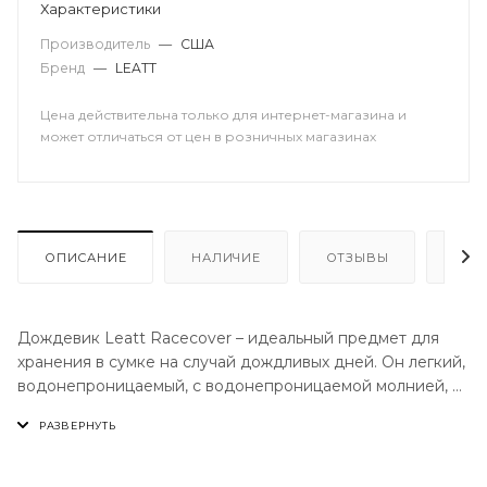
Характеристики
Производитель
—
США
Бренд
—
LEATT
Цена действительна только для интернет-магазина и
может отличаться от цен в розничных магазинах
ОПИСАНИЕ
НАЛИЧИЕ
ОТЗЫВЫ
КАК
Дождевик Leatt Racecover – идеальный предмет для
хранения в сумке на случай дождливых дней. Он легкий,
водонепроницаемый, с водонепроницаемой молнией, а
также с продуманной вентиляцией, которая позволяет
избежать перегрева.
ОСОБЕННОСТИ: