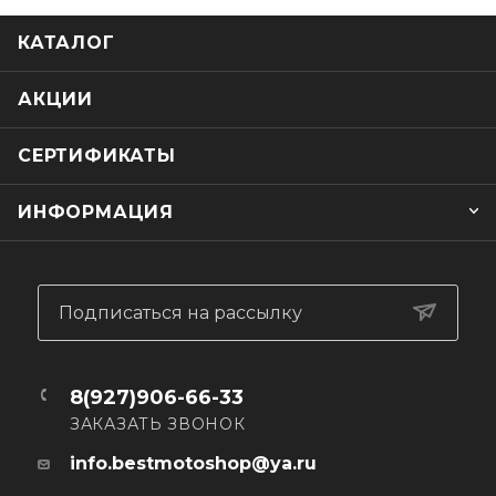
— Легкий, влагозащитный дождевик
КАТАЛОГ
— Большие вентиляционные отверстия по бокам и на
рукавах
— Водонепроницаемая молния
АКЦИИ
— Можно использовать с защитой тела
— Упаковка не содержит пластика и пригодна для
СЕРТИФИКАТЫ
вторичной переработки
ИНФОРМАЦИЯ
Подписаться на рассылку
8(927)906-66-33
ЗАКАЗАТЬ ЗВОНОК
info.bestmotoshop@ya.ru