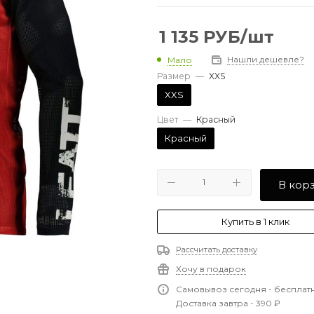
1 135
РУБ
/шт
Нашли дешевле?
Мало
Размер
—
XXS
XXS
Цвет
—
Красный
Красный
В кор
Купить в 1 клик
Рассчитать доставку
Хочу в подарок
Самовывоз сегодня - бесплат
Доставка завтра - 390 ₽