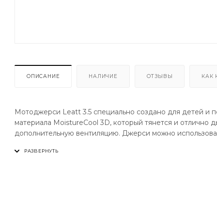
ОПИСАНИЕ
НАЛИЧИЕ
ОТЗЫВЫ
КАК 
Мотоджерси Leatt 3.5 специально создано для детей и п
материала MoistureCool 3D, который тянется и отлично 
дополнительную вентиляцию. Джерси можно использовать 
ОСОБЕННОСТИ:
— Для детей и подростков
— Легкий сетчатый материал MoistureCool X-Flow с от
— Боковые панели из сетки X-Flow
— Мягкий тянущийся воротник
— Подходит для ношения с защитой и без