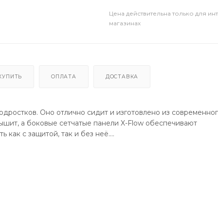
Цена действительна только для ин
магазинах
КУПИТЬ
ОПЛАТА
ДОСТАВКА
одростков. Оно отлично сидит и изготовлено из современно
дышит, а боковые сетчатые панели X-Flow обеспечивают
как с защитой, так и без неё.
личной вентиляцией