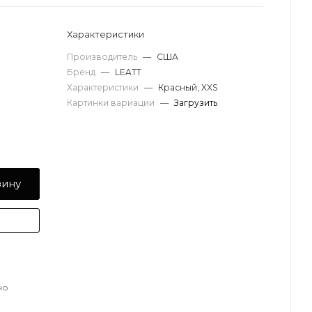
Характеристики
Производитель
—
США
Бренд
—
LEATT
Характеристики
—
Красный, XXS
Картинки вариации
—
Загрузить
зину
но