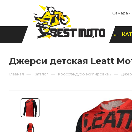
Самара
КА
Джерси детская Leatt Moto
—
—
—
Главная
Каталог
Кросс/эндуро экипировка
Джер