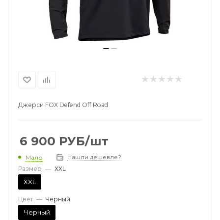
Джерси FOX Defend Off Road
6 900
РУБ
/шт
Нашли дешевле?
Мало
Размер
—
XXL
XXL
Цвет
—
Черный
Черный