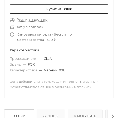
Купить в 1 клик
Рассчитать доставку
Хочу в подарок
Самовывоз сегодня - бесплатно
Доставка завтра - 390 ₽
Характеристики
Производитель
—
США
Бренд
—
FOX
Характеристики
—
Черный, XXL
Цена действительна только для интернет-магазина и
может отличаться от цен в розничных магазинах
НАЛИЧИЕ
ОТЗЫВЫ
КАК КУПИТЬ
ОП