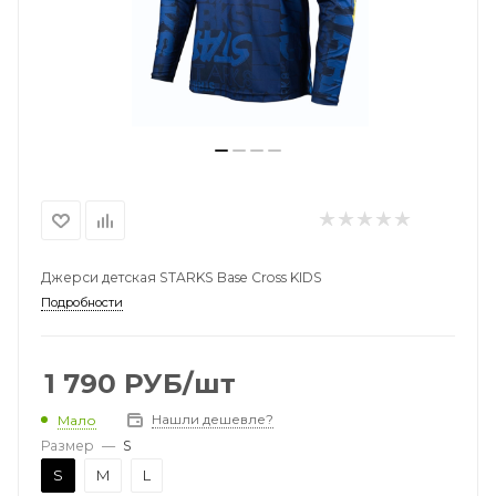
Джерси детская STARKS Base Cross KIDS
Подробности
1 790
РУБ
/шт
Нашли дешевле?
Мало
Размер
—
S
S
M
L