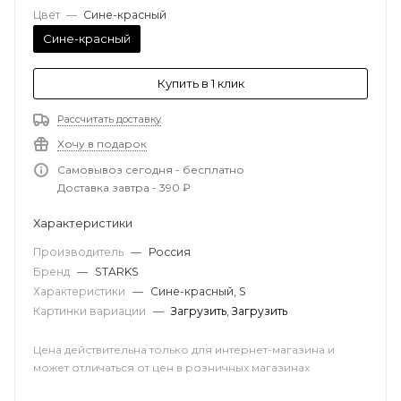
Цвет
—
Сине-красный
Сине-красный
Купить в 1 клик
Рассчитать доставку
Хочу в подарок
Самовывоз сегодня - бесплатно
Доставка завтра - 390 ₽
Характеристики
Производитель
—
Россия
Бренд
—
STARKS
Характеристики
—
Сине-красный, S
Картинки вариации
—
Загрузить
,
Загрузить
Цена действительна только для интернет-магазина и
может отличаться от цен в розничных магазинах