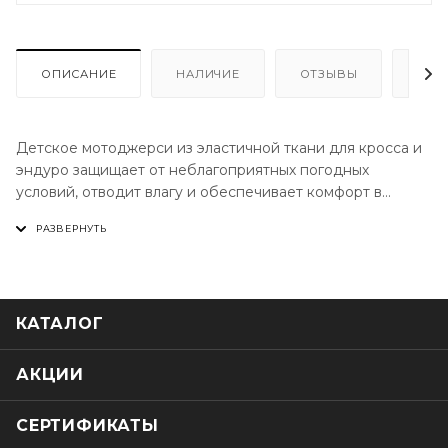
ОПИСАНИЕ
НАЛИЧИЕ
ОТЗЫВЫ
КАК
Детское мотоджерси из эластичной ткани для кросса и
эндуро защищает от неблагоприятных погодных
условий, отводит влагу и обеспечивает комфорт в
движении
Основная ткань – трикотаж для активных видов спорта,
где требуется быстрое высыхание и продуваемость, что
помогает сохранить прохладу, сухость и комфорт.
КАТАЛОГ
Эластичные манжеты на шее и рукавах не мешают
движениям а удлиненная спинка помогает держать
джерси в заправленном виде. В размерной сетке
АКЦИИ
джерси учтено надевание на защиту.
СЕРТИФИКАТЫ
Особенности: