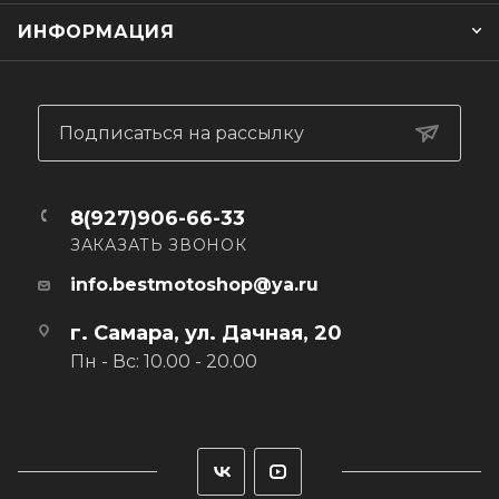
• Легкая и прочная эластичная ткань, тянущаяся во всех
ИНФОРМАЦИЯ
направлениях
• Эластичный воротник и манжеты
• Стойкий к стиркам и выгоранию рисунок
Подписаться на рассылку
8(927)906-66-33
ЗАКАЗАТЬ ЗВОНОК
info.bestmotoshop@ya.ru
г. Самара, ул. Дачная, 20
Пн - Вс: 10.00 - 20.00