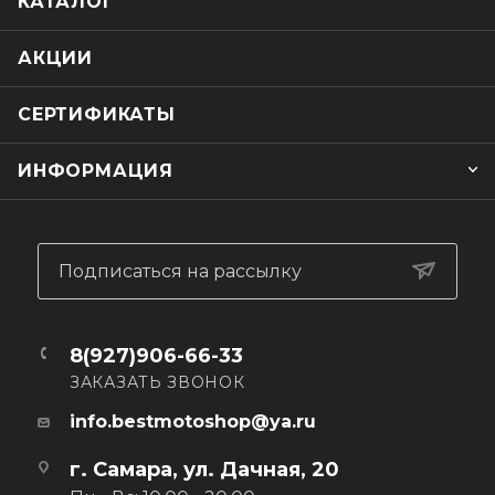
КАТАЛОГ
- Три сменные GH застежки с фиксатором на липучке
вокруг голени
- Водонепроницаемы на 2/3
АКЦИИ
- Дополнительное мягкое полимерное покрытие
подкладки с памятью
СЕРТИФИКАТЫ
- Гибкая двойная противоударная APS стелька
- Литая противоскользящая и противоударная
ИНФОРМАЦИЯ
резиновая подошва
Подписаться на рассылку
8(927)906-66-33
ЗАКАЗАТЬ ЗВОНОК
info.bestmotoshop@ya.ru
г. Самара, ул. Дачная, 20