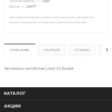
Производитель
—
США
Бренд
—
LEATT
Цена действительна только для интернет-магазина и
может отличаться от цен в розничных магазинах
ОПИСАНИЕ
НАЛИЧИЕ
ОТЗЫВЫ
КАК
Застежки к мотоботам Leatt 5.5 Buckle
КАТАЛОГ
АКЦИИ