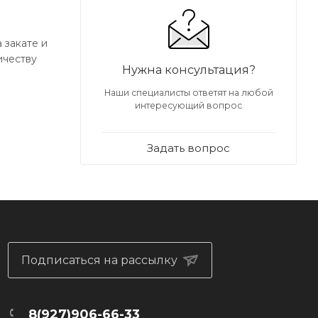
 закате и
ичеству
Нужна консультация?
Наши специалисты ответят на любой
сти – на
интересующий вопрос
аст и
Задать вопрос
Подписаться на рассылку
8(927)906-66-33