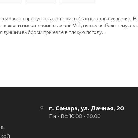
аксимально пропускать свет при любых погодных условиях. На
ак как они имеют самый высокий VLT, позволяя большему кол
ся лучшим выбором при езде в плохую погоду.
ньшение бликов при ярком освещении для улучшения видимо
ходят для условий яркой освещенности. Они повышают контр
оне от 35 до 60% и оберегают глаза на ярком солнце.
 не рекомендуется, так как не будет бликов для отражения.
г. Самара, ул. Дачная, 20
Пн - Вс: 10.00 - 20.00
ов
вкой