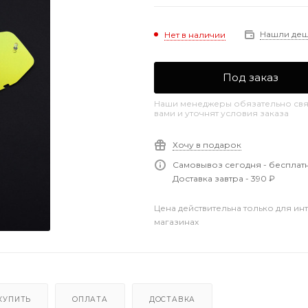
Нашли де
Нет в наличии
Под заказ
Наши менеджеры обязательно свя
вами и уточнят условия заказа
Хочу в подарок
Самовывоз сегодня - бесплат
Доставка завтра - 390 ₽
Цена действительна только для ин
магазинах
КУПИТЬ
ОПЛАТА
ДОСТАВКА