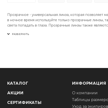
Прозрачное - универсальная линза, которая позволяет м
в ночное время используйте только прозрачные линзы, т
света попадать в глаза. Прозрачные линзы также являют
Зеркальное покрытие - обеспечивает максимальное уме
снегу, или у волоёмов. Зеркальные стёкла идеально под
четкость картинки. Эти линзы обеспечивают VLT в диапаз
Использование зеркальных стёкол при слабом освещении
КАТАЛОГ
ИНФОРМАЦИЯ
АКЦИИ
О компании
Таблицы размер
СЕРТИФИКАТЫ
Уход за экипиро