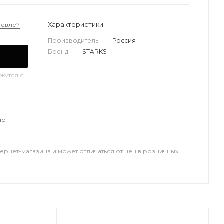
Характеристики
шевле?
Производитель
—
Россия
Бренд
—
STARKS
жутся с
но
тернет-магазина и может отличаться от цен в розничных