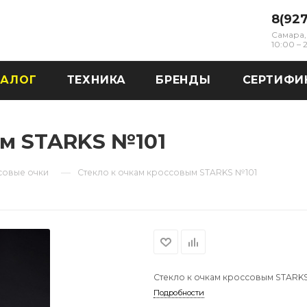
8(92
Самара, 
10:00 –
ТАЛОГ
ТЕХНИКА
БРЕНДЫ
СЕРТИФИ
ым STARKS №101
—
совые очки
Стекло к очкам кроссовым STARKS №101
Стекло к очкам кроссовым STARK
Подробности