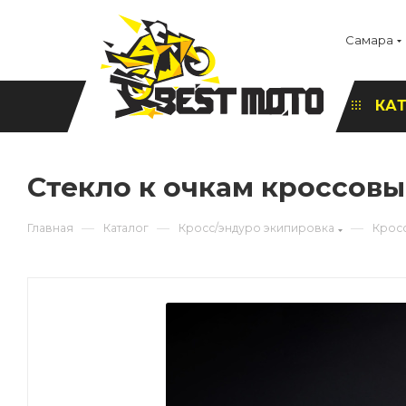
Самара
КА
Стекло к очкам кроссов
—
—
—
Главная
Каталог
Кросс/эндуро экипировка
Крос