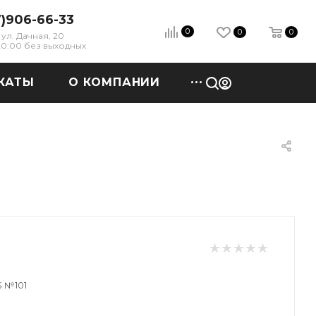
7)906-66-33
0
0
0
ул. Дачная, 20
 20:00 без выходных
КАТЫ
О КОМПАНИИ
S №101