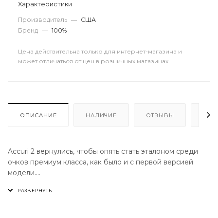
Характеристики
Производитель
—
США
Бренд
—
100%
Цена действительна только для интернет-магазина и
может отличаться от цен в розничных магазинах
ОПИСАНИЕ
НАЛИЧИЕ
ОТЗЫВЫ
КАК
Accuri 2 вернулись, чтобы опять стать эталоном среди
очков премиум класса, как было и с первой версией
модели.
Они обеспечивают максимальную защиту, видимость и
комфорт, которые в сочетании с увеличенным полем
зрения дарят вам непревзойденную уверенность на