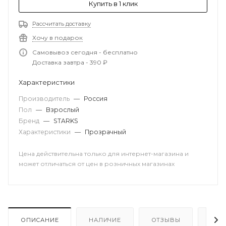
Купить в 1 клик
Рассчитать доставку
Хочу в подарок
Самовывоз сегодня - бесплатно
Доставка завтра - 390 ₽
Характеристики
Производитель
—
Россия
Пол
—
Взрослый
Бренд
—
STARKS
Характеристики
—
Прозрачный
Цена действительна только для интернет-магазина и
может отличаться от цен в розничных магазинах
ОПИСАНИЕ
НАЛИЧИЕ
ОТЗЫВЫ
КАК