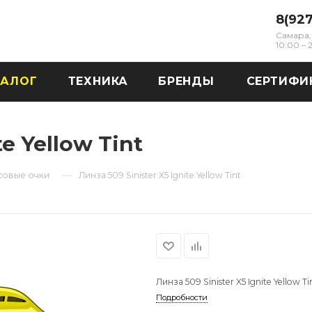
8(92
Самара, 
10:00 –
ТАЛОГ
ТЕХНИКА
БРЕНДЫ
СЕРТИФИ
te Yellow Tint
—
совые очки
Линза 509 Sinister X5 Ignite Yellow Tint
Линза 509 Sinister X5 Ignite Yellow Ti
Подробности