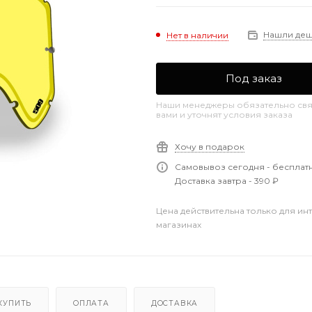
Нашли де
Нет в наличии
Под заказ
Наши менеджеры обязательно свя
вами и уточнят условия заказа
Хочу в подарок
Самовывоз сегодня - бесплат
Доставка завтра - 390 ₽
Цена действительна только для ин
магазинах
КУПИТЬ
ОПЛАТА
ДОСТАВКА