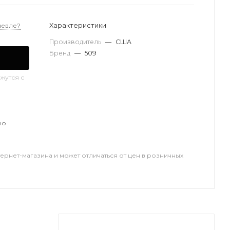
Характеристики
шевле?
Производитель
—
США
Бренд
—
509
жутся с
но
тернет-магазина и может отличаться от цен в розничных