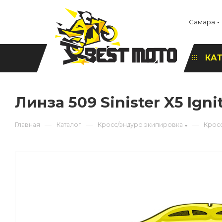
Самара
КА
Линза 509 Sinister X5 Igni
—
—
—
Главная
Каталог
Кросс/эндуро экипировка
Крос