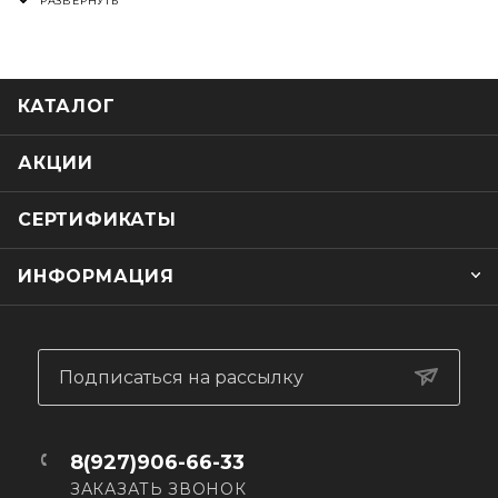
ОСОБЕННОСТИ:
— Зеркальная одинарная линза
— Для подростковых очков 100% моделей Accuri 2 и
Strata 2
КАТАЛОГ
— Категория фильтра: 2
— Пропускание света: 28%±5%
— Покрытие Anti-Fog против запотевания
АКЦИИ
— Цвет: золотистое зеркало/светло-серая линза
СЕРТИФИКАТЫ
ИНФОРМАЦИЯ
Подписаться на рассылку
8(927)906-66-33
ЗАКАЗАТЬ ЗВОНОК