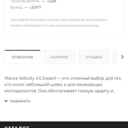
Производитель
—
США
Бренд
—
LEATT
Цена действительна только для интернет-магазина и
может отличаться от цен в розничных магазинах
ОПИСАНИЕ
НАЛИЧИЕ
ОТЗЫВЫ
КАК
Маска Velocity 4.5 Desert — это отличный выбор для тех,
кто носит небольшой шлем, и для начинающих
мотоциклистов. Она обеспечивает полную защиту и
широкий обзор во время езды.
Особенности:
Широкий обзор. Маска оснащена линзами WideVision с