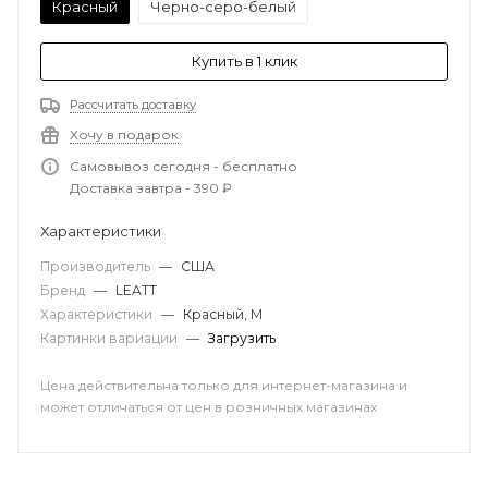
Красный
Черно-серо-белый
Купить в 1 клик
Рассчитать доставку
Хочу в подарок
Самовывоз сегодня - бесплатно
Доставка завтра - 390 ₽
Характеристики
Производитель
—
США
Бренд
—
LEATT
Характеристики
—
Красный, M
Картинки вариации
—
Загрузить
Цена действительна только для интернет-магазина и
может отличаться от цен в розничных магазинах