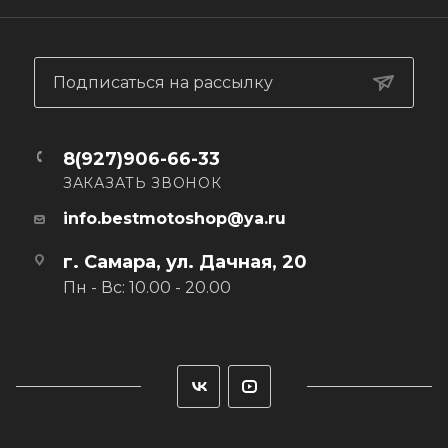
— Ладонь из материала MicronGrip
— Отличное сцепление в сухих и влажных условиях
— Работают с сенсорными экранами
— Многострочные швы обеспечивают надежность и
Подписаться на рассылку
долговечность
8(927)906-66-33
ЗАКАЗАТЬ ЗВОНОК
info.bestmotoshop@ya.ru
г. Самара, ул. Дачная, 20
Пн - Вс: 10.00 - 20.00