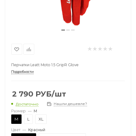
Перчатки Leatt Moto 1.5 GripR Glove
Подробности
2 790
РУБ
/шт
Нашли дешевле?
Достаточно
Размер
—
M
M
L
XL
Цвет
—
Красный