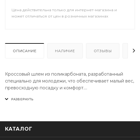
Цена действительна только для интернет-магазина и
может отличаться от цен в розничных магазинах
ОПИСАНИЕ
НАЛИЧИЕ
ОТЗЫВЫ
КАК
Кроссовый шлем из поликарбоната, разработанный
специально для молодежи, что обеспечивает малый вес,
превосходную посадку и комфорт.
Характеристики
КАТАЛОГ