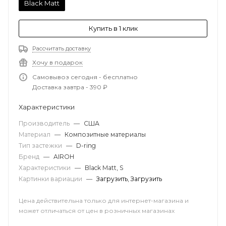
Black Matt
Купить в 1 клик
Рассчитать доставку
Хочу в подарок
Самовывоз сегодня - бесплатно
Доставка завтра - 390 ₽
Характеристики
Производитель
—
США
Материал
—
Композитные материалы
Тип застежки
—
D-ring
Бренд
—
AIROH
Характеристики
—
Black Matt, S
Картинки вариации
—
Загрузить
,
Загрузить
Цена действительна только для интернет-магазина и
может отличаться от цен в розничных магазинах