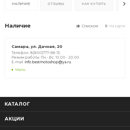
НАЛИЧИЕ
ОТЗЫВЫ
КАК КУПИТЬ
ОП
Наличие
Списком
На карте
Самара, ул. Дачная, 20
Телефон: 8(800)777-68-13,
Режим работы: Пн - Вс: 10.00 - 20.00
E-mail:
info.bestmotoshop@ya.ru
Мало
КАТАЛОГ
АКЦИИ