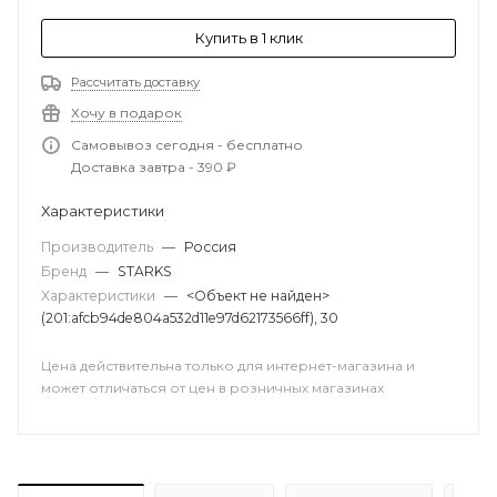
Купить в 1 клик
Рассчитать доставку
Хочу в подарок
Самовывоз сегодня - бесплатно
Доставка завтра - 390 ₽
Характеристики
Производитель
—
Россия
Бренд
—
STARKS
Характеристики
—
<Объект не найден>
(201:afcb94de804a532d11e97d62173566ff), 30
Цена действительна только для интернет-магазина и
может отличаться от цен в розничных магазинах