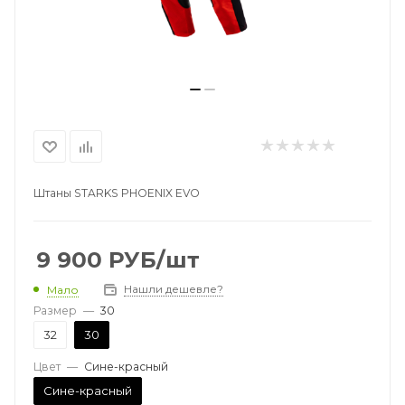
Штаны STARKS PHOENIX EVO
9 900
РУБ
/шт
Нашли дешевле?
Мало
Размер
—
30
32
30
Цвет
—
Сине-красный
Сине-красный