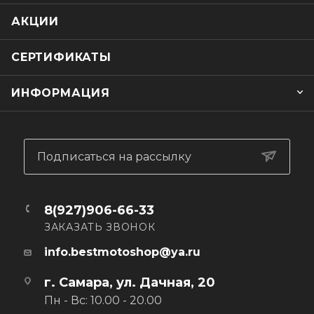
- Анатомически удобная, вентилируемая спинка.
- Мягкие плечевые лямки соединяются между собой на
АКЦИИ
груди и у пояса при помощи пластиковых застёжек.
- Надёжные молнии YKK
СЕРТИФИКАТЫ
ИНФОРМАЦИЯ
Подписаться на рассылку
8(927)906-66-33
ЗАКАЗАТЬ ЗВОНОК
info.bestmotoshop@ya.ru
г. Самара, ул. Дачная, 20
Пн - Вс: 10.00 - 20.00