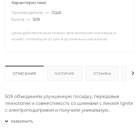
Характеристики
Производитель
—
США
Бренд
—
509
Цена действительна только для интернет-магазина и
может отличаться от цен в розничных магазинах
ОПИСАНИЕ
НАЛИЧИЕ
ОТЗЫВЫ
КАК
509 объединили улучшенную посадку, передовые
технологии и совместимость со шлемами с линзой Ignite
с электроподогревом и получили уникальную
комбинацию. Линза Ignite обеспечивает максимальную
защиту от запотевания. Благодаря легкому
перезаряжаемому литиево-ионному аккумулятору (7.4 В
и 2200 мАч) и прозрачному теплопроводящему слою ITO